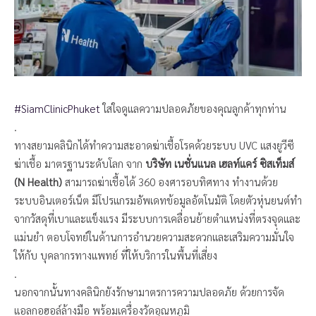
#SiamClinicPhuket
ใส่ใจดูแลความปลอดภัยของคุณลูกค้าทุกท่าน
.
ทางสยามคลินิกได้ทำความสะอาดฆ่าเชื้อโรคด้วยระบบ UVC แสงยูวีซี
ฆ่าเชื้อ มาตรฐานระดับโลก จาก
บริษัท เนชั่นแนล เฮลท์แคร์ ซิสเท็มส์
(
N Health)
สามารถฆ่าเชื้อได้ 360 องศารอบทิศทาง ทำงานด้วย
ระบบอินเตอร์เน็ต มีโปรแกรมอัพเดทข้อมูลอัตโนมัติ โดยตัวหุ่นยนต์ทำ
จากวัสดุที่เบาและแข็งแรง มีระบบการเคลื่อนย้ายตำแหน่งที่ตรงจุดและ
แม่นยำ ตอบโจทย์ในด้านการอำนวยความสะดวกและเสริมความมั่นใจ
ให้กับ บุคลากรทางแพทย์ ที่ให้บริการในพื้นที่เสี่ยง
.
นอกจากนั้นทางคลินิกยังรักษามาตรการความปลอดภัย ด้วยการจัด
แอลกอฮอล์ล้างมือ พร้อมเครื่องวัดอุณหภูมิ