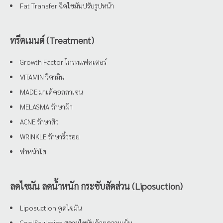
Fat Transfer ฉีดไขมันปรับรูปหน้า
ทรีตเมนต์ (Treatment)
Growth Factor โกรทแฟคเตอร์
VITAMIN วิตามิน
MADE มาเด้คอลลาเจน
MELASMA รักษาฝ้า
ACNE รักษาสิว
WRINKLE รักษาริ้วรอย
ทำหน้าใส
ลดไขมัน ลดน้ำหนัก กระชับสัดส่วน (Liposuction)
Liposuction ดูดไขมัน
CoolSculpting สลายไขมันด้วยความเย็น