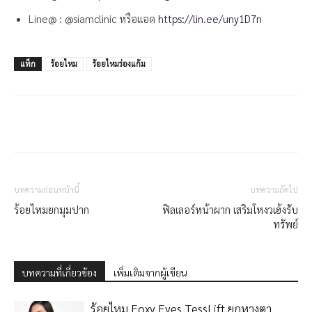
Line@ : @siamclinic หรือแอด
https://lin.ee/uny1D7n
แท็ก
ร้อยไหม
ร้อยไหมร่องแก้ม
บทความก่อนหน้านี้
บทความถัดไป
ร้อยไหมยกมุมปาก
ฟิลเลอร์หน้าผาก เสริมโหงวเฮ้งรับ
ทรัพย์
บทความที่เกี่ยวข้อง
เพิ่มเติมจากผู้เขียน
ร้อยไหม Foxy Eyes TessLift ยกหางตา