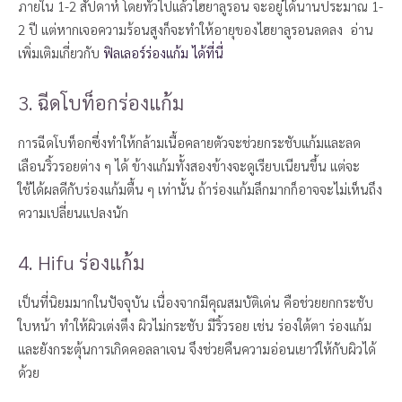
ภายใน 1-2 สัปดาห์ โดยทั่วไปแล้วไฮยาลูรอน จะอยู่ได้นานประมาณ 1-
2 ปี แต่หากเจอความร้อนสูงก็จะทำให้อายุของไฮยาลูรอนลดลง อ่าน
เพิ่มเติมเกี่ยวกับ
ฟิลเลอร์ร่องแก้ม ได้ที่นี่
3. ฉีดโบท็อกร่องแก้ม
การฉีดโบท็อกซึ่งทำให้กล้ามเนื้อคลายตัวจะช่วยกระชับแก้มและลด
เลือนริ้วรอยต่าง ๆ ได้ ข้างแก้มทั้งสองข้างจะดูเรียบเนียนขึ้น แต่จะ
ใช้ได้ผลดีกับร่องแก้มตื้น ๆ เท่านั้น ถ้าร่องแก้มลึกมากก็อาจจะไม่เห็นถึง
ความเปลี่ยนแปลงนัก
4. Hifu ร่องแก้ม
เป็นที่นิยมมากในปัจจุบัน เนื่องจากมีคุณสมบัติเด่น คือช่วยยกกระชับ
ใบหน้า ทำให้ผิวเต่งตึง ผิวไม่กระชับ มีริ้วรอย เช่น ร่องใต้ตา ร่องแก้ม
และยังกระตุ้นการเกิดคอลลาเจน จึงช่วยคืนความอ่อนเยาว์ให้กับผิวได้
ด้วย