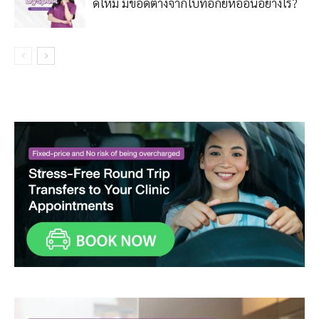
ดีไหม มีข้อดีต่างจากโบท็อกยี่ห้ออื่นอย่างไร?