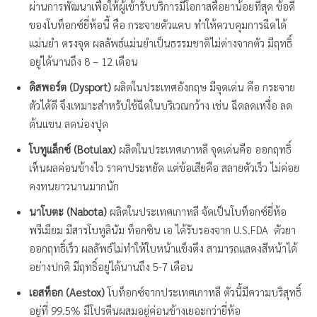
ผ่านการพัฒนาเพื่อให้ผู้เข้ารับบริการมีโอกาสดื้อยาน้อยที่สุด ข้อดี
ของโบท็อกซ์ยี่ห้อนี้ คือ กระจายตัวแคบ ทำให้ควบคุมการฉีดได้
แม่นยำ ตรงจุด ผลลัพธ์เเม่นยำเป็นธรรมชาติไม่ต่างจากตัว มีฤทธิ์
อยู่ได้นานถึง 8 – 12 เดือน
ดิสพอร์ต (
Dysport
)
ผลิตในประเทศอังกฤษ มีจุดเด่น คือ กระจาย
ตัวได้ดี จึงเหมาะสำหรับใช้ฉีดในบริเวณกว้าง เช่น ฉีดลดเหงื่อ ลด
ต้นแขน ลดน่องปูด
โบทูแล็กซ์ (
Botulax
)
ผลิตในประเทศเกาหลี จุดเด่นคือ ออกฤทธิ์
เห็นผลค่อนข้างไว ราคาประหยัด แต่ข้อเสียคือ สลายตัวเร็ว ไม่ค่อย
คงทนยาวนานมากนัก
นาโบตะ (
Nabota
)
ผลิตในประเทศเกาหลี จัดเป็นโบท็อกซ์ยี่ห้อ
พรีเมียม มีสารโบทูลินัม ท็อกซิน เอ ได้รับรองจาก U.S.FDA ตัวยา
ออกฤทธิ์เร็ว ผลลัพธ์ไม่ทำให้ใบหน้าเเข็งตึง สามารถเเสดงสีหน้าได้
อย่างปกติ มีฤทธิ์อยู่ได้นานถึง 5-7 เดือน
เอสท็อก (Aestox)
โบท็อกซ์จากประเทศเกาหลี ตัวนี้มีความบริสุทธิ์
อยู่ที่ 99.5% มีโปรตีนผสมอยู่ค่อนข้างเยอะกว่ายี่ห้อ