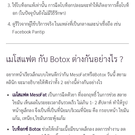
ใช้โบท็อกแท้เท่านั้น การฉีดโบท็อกปลอมจะทำให้เกิดอาการดื้อโบท็
อก (ในปัจจุบันยังไม่มีวิธีรักษา)
ดูรีวิวจากผู้ใช้บริการจริง ในแหล่งที่เป็นกลางและน่าเชื่อถือ เช่น
Facebook Pantip
เมโสแฟต กับ Botox ต่างกันอย่างไร ?
อยากหน้าเรียวเล็กแบบไหนดีกว่ากัน
MesoFat
หรือ
Botox
วันนี้
สยาม
คลินิก
จะมาอธิบายให้ฟังว่าทั้ง 2 อย่างนี้ต่างกันอย่างไร
เมโสแฟต MesoFat
เป็นการฉีดตัวยา ที่ออกฤทธิ์ ในการช่วย สลาย
ไขมัน
เห็นผลในระยะเวลาอันรวดเร็ว ไม่เกิน 1- 2 สัปดาห์ ทำให้รูป
หน้าดูเล็กลง จึงเป็นที่เป็นที่นิยมบริเวณที่นิยม คือ กรอบหน้า ไขมัน
แก้ม, เหนียง,ไขมันกระพุ้งแก้ม
โบท็อกซ์ Botox
ช่วยให้กล้ามเนื้อมีขนาดเล็กลง ลดการทำงาน ลด