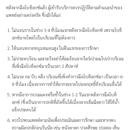
หลังจากฉีดโบท็อกซ์แล้ว ผู้เข้ารับบริการควรปฏิบัติตามคำแนะนำของ
แพทย์อย่างเคร่งครัด ซึ่งมักได้แก่
ไม่นอนราบในช่วง 3-4 ชั่วโมงแรกหลังจากฉีดโบท็อกซ์ เพราะโบท็
อกซ์อาจไหลไปในบริเวณที่ไม่ต้องการ
ให้นอนหงายหนุนหมอนสูง ในคืนแรกของการรักษา
ไม่ประคบร้อน และระวังอย่าให้ลมร้อนจากไดร์เป่าผมไปเป่าบริเวณ
ที่เพิ่งฉีดโบท็อกซ์มาเป็นเวลา 2 สัปดาห์
ไม่นวด กด บีบ คลึง บริเวณที่เพิ่งทำการฉีดโบท็อกซ์มา เป็นเวลา 6-
8 ชั่วโมง เนื่องจากการทำให้ยากระจายไปออกฤทธิ์ยังบริเวณอื่นได้
หากมีอาการบวมแดงหรือช้ำในช่วง 1-2 วันแรกหลังการฉีดโบท็
อกซ์ (ซึ่งเป็นอาการปกติที่เกิดขึ้นได้เนื่องจากเข็มฉีดยา) ให้ใช้น้ำ
แข็งประคบได้
ควรไปพบแพทย์ตามนัดเพื่อประเมินผลการรักษา และหากพบ
ความผิดปกติก่อนวันนัด เช่น หนังตาตก ปวดศีรษะ ปวดคอ เห็น