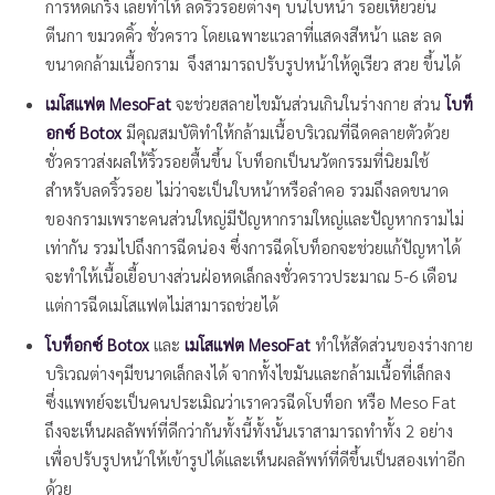
การหดเกร็ง
เลยทำให้ ลดริ้วรอยต่างๆ บนใบหน้า รอยเหี่ยวย่น
ตีนกา ขมวดคิ้ว ชั่วคราว โดยเฉพาะเเวลาที่แสดงสีหน้า และ ลด
ขนาดกล้ามเนื้อกราม จึงสามารถปรับรูปหน้าให้ดูเรียว สวย ขึ้นได้
เมโสแฟต MesoFat
จะช่วยสลายไขมันส่วนเกินในร่างกาย ส่วน
โบท็
อกซ์ Botox
มีคุณสมบัติทำให้กล้ามเนื้อบริเวณที่ฉีดคลายตัวด้วย
ชั่วคราวส่งผลให้ริ้วรอยตื้นขึ้น โบท็อกเป็นนวัตกรรมที่นิยมใช้
สำหรับลดริ้วรอย ไม่ว่าจะเป็นใบหน้าหรือลำคอ รวมถึงลดขนาด
ของกรามเพราะคนส่วนใหญ่มีปัญหากรามใหญ่และปัญหากรามไม่
เท่ากัน รวมไปถึงการฉีดน่อง ซึ่งการฉีดโบท็อกจะช่วยแก้ปัญหาได้
จะทำให้เนื้อเยื้อบางส่วนฝ่อหดเล็กลงชั่วคราวประมาณ 5-6 เดือน
แต่การฉีดเมโสแฟตไม่สามารถช่วยได้
โบท็อกซ์ Botox
และ
เมโสแฟต MesoFat
ทำให้สัดส่วนของร่างกาย
บริเวณต่างๆมีขนาดเล็กลงได้ จากทั้งไขมันและกล้ามเนื้อที่เล็กลง
ซึ่งแพทย์จะเป็นคนประเมิณว่าเราควรฉีดโบท็อก หรือ Meso Fat
ถึงจะเห็นผลลัพท์ที่ดีกว่ากันทั้งนี้ทั้งนั้นเราสามารถทำทั้ง 2 อย่าง
เพื่อปรับรูปหน้าให้เข้ารูปได้และเห็นผลลัพท์ที่ดีขึ้นเป็นสองเท่าอีก
ด้วย