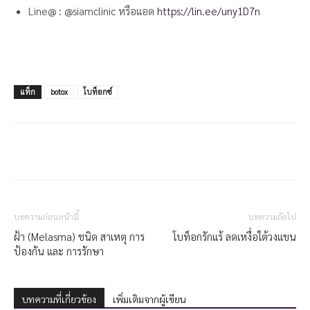
Line@ : @siamclinic หรือแอด
https://lin.ee/uny1D7n
แท็ก
botox
โบท็อกซ์
บทความก่อนหน้านี้
บทความถัดไป
ฝ้า (Melasma) ชนิด สาเหตุ การ
โบท็อกรักแร้ ลดเหงื่อใต้วงแขน
ป้องกัน และ การรักษา
บทความที่เกี่ยวข้อง
เพิ่มเติมจากผู้เขียน