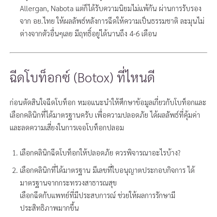
Allergan,
Nabota เเต่ก็ได้รับความนิยมไม่เเพ้กัน ผ่านการรับรอง
จาก อย.ไทย ให้ผลลัพธ์หลังการฉีดให้ความเป็นธรรมชาติ ละมุนไม่
ต่างจากตัวอื่นๆเลย มีฤทธิ์อยู่ได้นานถึง 4-6 เดือน
ฉีดโบท็อกซ์ (Botox) ที่ไหนดี
ก่อนตัดสินใจฉีดโบท็อก หมอแนะนำให้ศึกษาข้อมูลเกี่ยวกับโบท็อกและ
เลือกคลินิกที่ได้มาตรฐานครับ เพื่อความปลอดภัย ได้ผลลัพธ์ที่คุ้มค่า
และลดความเสี่ยงในการเจอโบท็อกปลอม
เลือกคลินิกฉีดโบท็อกให้ปลอดภัย ควรพิจารณาอะไรบ้าง?
เลือกคลินิกที่ได้มาตรฐาน มีเลขที่ใบอนุญาตประกอบกิจการ ได้
มาตรฐานจากกระทรวงสาธารณสุข
เลือกฉีดกับแพทย์ที่มีประสบการณ์ ช่วยให้ผลการรักษามี
ประสิทธิภาพมากขึ้น