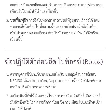
จะค่อยๆ มีขนาดเล็กลงอยู่แล้ว หมอจะฉีดตรงแนวขากรรไกร กราม
เพื่อปรับใบหน้าให้เล็กและเรียวขึ้น
ช่วยฟื้นฟูผิว
การฉีดโบท็อกสามารถช่วยให้รูขุมขนเล็กลงได้ โดย
หมอจะฉีดโบท็อกไปที่กล้ามเนื้อและต่อมไขมัน เมื่อฉีดโบท็อก
เข้าไปรูขุมขนจะหดเล็กลง ต่อมไขมันลดขนาด ส่งผลให้ผิวเรียบ
เนียนขึ้น
ข้อปฏิบัติตัวก่อนฉีด โบท็อกซ์ (Botox)
ควรหยุดการใช้ยาแก้ปวด ยาแอสไพริน ยากลุ่มต้านการอักเสบ
NSAIDS ได้แก่ Ibuprofen, Naproxen อย่างน้อย 2 สัปดาห์ก่อน
การฉีด เพื่อป้องการอาการฟกช้ำ
งดวิตามินที่ทำให้เลือดหยุดไหลยาก เช่น วิตามินอี น้ำมันปลา น้ำ
มันอิฟนิ่งพริมโรส สารสกัดจากโสม ขิง กระเทียม ใบแปะก๊วย เป็น
เวลา 2 สัปดาห์