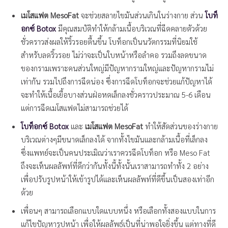
เมโสแฟต MesoFat
จะช่วยสลายไขมันส่วนเกินในร่างกาย ส่วน
โบท็
อกซ์ Botox
มีคุณสมบัติทำให้กล้ามเนื้อบริเวณที่ฉีดคลายตัวด้วย
ชั่วคราวส่งผลให้ริ้วรอยตื้นขึ้น โบท็อกเป็นนวัตกรรมที่นิยมใช้
สำหรับลดริ้วรอย ไม่ว่าจะเป็นใบหน้าหรือลำคอ รวมถึงลดขนาด
ของกรามเพราะคนส่วนใหญ่มีปัญหากรามใหญ่และปัญหากรามไม่
เท่ากัน รวมไปถึงการฉีดน่อง ซึ่งการฉีดโบท็อกจะช่วยแก้ปัญหาได้
จะทำให้เนื้อเยื้อบางส่วนฝ่อหดเล็กลงชั่วคราวประมาณ 5-6 เดือน
แต่การฉีดเมโสแฟตไม่สามารถช่วยได้
โบท็อกซ์ Botox
และ
เมโสแฟต MesoFat
ทำให้สัดส่วนของร่างกาย
บริเวณต่างๆมีขนาดเล็กลงได้ จากทั้งไขมันและกล้ามเนื้อที่เล็กลง
ซึ่งแพทย์จะเป็นคนประเมิณว่าเราควรฉีดโบท็อก หรือ Meso Fat
ถึงจะเห็นผลลัพท์ที่ดีกว่ากันทั้งนี้ทั้งนั้นเราสามารถทำทั้ง 2 อย่าง
เพื่อปรับรูปหน้าให้เข้ารูปได้และเห็นผลลัพท์ที่ดีขึ้นเป็นสองเท่าอีก
ด้วย
เพื่อนๆ สามารถเลือกแบบใดแบบหนึ่ง หรือเลือกทั้งสองแบบในการ
แก้ไขปัญหารูปหน้า เพื่อให้ผลลัพธ์เป็นที่น่าพอใจยิ่งขึ้น แต่ทางที่ดี