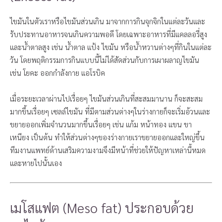
ไขมันในตัวเราหรือไขมันส่วนเกิน มาจากการกินจุกจิกในแต่ละวันและ
รับประทานอาหารจนเกินความพอดี โดยเฉพาะอาหารที่มีแคลลอรี่สูง
และน้ำตาลสูง เช่น น้ำตาล แป้ง ไขมัน หรือน้ำหวานต่างๆที่กินในแต่ละ
วัน โดยพฤติกรรมการกินแบบนี้ไม่ได้สัดส่วนกับการเผาผลาญไขมัน
เช่น โยคะ ออกกำลังกาย แอโรบิค
เมื่อระยะเวลาผ่านไปเรื่อยๆ ไขมันส่วนเกินที่สะสมมานาน ก็จะสะสม
มากขึ้นเรื่อยๆ เซลล์ไขมัน ที่มีตามส่วนต่างๆในร่างกายก็จะเริ่มอ้วนและ
ขยายออกเพิ่มจำนวนมากขึ้นเรื่อยๆ เช่น แก้ม หน้าทอง แขน ขา
เหนียง เป็นต้น ทำให้ส่วนต่างๆของร่างกายเราขยายออกและใหญ่ขึ้น
ทีมงานแพทย์ด้านเสริมความงามจึงมีหน้าที่ช่วยให้ปัญหาเหล่านี้หมด
และหายไปนั้นเอง
เมโสแฟต (Meso fat) ประกอบด้วย