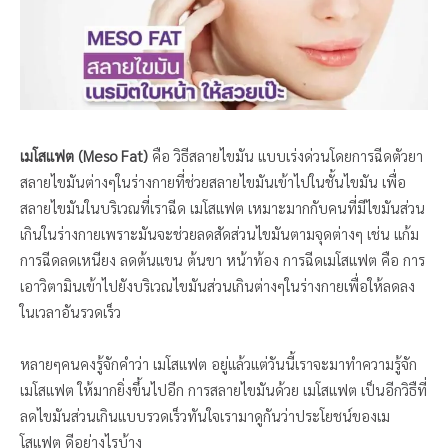
เมโสแฟต (Meso Fat)
คือ วิธีสลายไขมัน แบบเร่งด่วนโดยการฉีดตัวยา
สลายไขมันต่างๆในร่างกายที่ช่วยสลายไขมันเข้าไปในชั้นไขมัน เพื่อ
สลายไขมันในบริเวณที่เราฉีด เมโสแฟต เหมาะมากกับคนที่มีไขมันส่วน
เกินในร่างกายเพราะมันจะช่วยลดสัดส่วนไขมันตามจุดต่างๆ เช่น แก้ม
การฉีดลดเหนียง ลดต้นแขน ต้นขา หน้าท้อง การฉีดเมโสแฟต คือ การ
เอาวิตามินเข้าไปยังบริเวณไขมันส่วนเกินต่างๆในร่างกายเพื่อให้ลดลง
ในเวลาอันรวดเร็ว
หลายๆคนคงรู้จักคำว่า เมโสแฟต อยู่แล้วแต่วันนี้เราจะมาทำความรู้จัก
เมโสแฟต ให้มากยิ่งขึ้นไปอีก การสลายไขมันด้วย เมโสแฟต เป็นอีกวิธืที่
ลดไขมันส่วนเกินแบบรวดเร็วทันใจเรามาดูกันว่าประโยชน์ของเม
โสแฟต ดีอย่างไรบ้าง