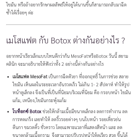
ไขมัน หรือถ้าอยากรักษาผลลัพธ์ให้อยู่ได้นานขึ้นก็สามารถกลับมาฉีด
ซ้ำได้เรื่อยๆ ค่ะ
เมโสแฟต กับ Botox ต่างกันอย่างไร ?
อยากหน้าเรียวเล็กแบบไหนดีกว่ากัน
MesoFat
หรือ
Botox
วันนี้
สยาม
คลินิก
จะมาอธิบายให้ฟังว่าทั้ง 2 อย่างนี้ต่างกันอย่างไร
เมโสแฟต MesoFat
เป็นการฉีดตัวยา ที่ออกฤทธิ์ ในการช่วย สลาย
ไขมัน
เห็นผลในระยะเวลาอันรวดเร็ว ไม่เกิน 1- 2 สัปดาห์ ทำให้รูป
หน้าดูเล็กลง จึงเป็นที่เป็นที่นิยมบริเวณที่นิยม คือ กรอบหน้า ไขมัน
แก้ม, เหนียง,ไขมันกระพุ้งแก้ม
โบท็อกซ์ Botox
ช่วยให้กล้ามเนื้อมีขนาดเล็กลง ลดการทำงาน ลด
การหดเกร็ง
เลยทำให้ ลดริ้วรอยต่างๆ บนใบหน้า รอยเหี่ยวย่น
ตีนกา ขมวดคิ้ว ชั่วคราว โดยเฉพาะเเวลาที่แสดงสีหน้า และ ลด
ขนาดกล้ามเนื้อกราม จึงสามารถปรับรูปหน้าให้ดูเรียว สวย ขึ้นได้