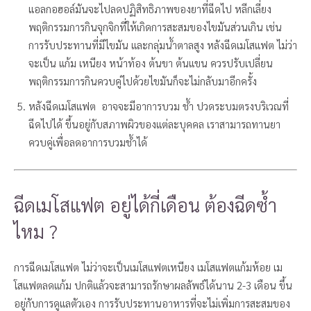
แอลกอฮอล์มันจะไปลดปฏิสิทธิภาพของยาที่ฉีดไป หลีกเลี่ยง
พฤติกรรมการกินจุกจิกที่ให้เกิดการสะสมของไขมันส่วนเกิน เช่น
การรับประทานที่มีไขมัน และกลุ่มน้ำตาลสูง หลังฉีดเมโสแฟต ไม่ว่า
จะเป็น แก้ม เหนียง หน้าท้อง ต้นขา ต้นแขน ควรปรับเปลี่ยน
พฤติกรรมการกินควบคู่ไปด้วยไขมันก็จะไม่กลับมาอีกครั้ง
หลังฉีดเมโสแฟต อาจจะมีอาการบวม ช้ำ ปวดระบมตรงบริเวณที่
ฉีดไปได้ ขึ้นอยู่กับสภาพผิวของแต่ละบุคคล เราสามารถทานยา
ควบคู่เพื่อลดอาการบวมช้ำได้
ฉีดเมโสแฟต อยู่ได้กี่เดือน ต้องฉีดซ้ำ
ไหม ?
การฉีดเมโสแฟต ไม่ว่าจะเป็นเมโสแฟตเหนียง เมโสแฟตแก้มห้อย เม
โสแฟตลดแก้ม ปกติแล้วจะสามารถรักษาผลลัพธ์ได้นาน 2-3 เดือน ขึ้น
อยู่กับการดูแลตัวเอง การรับประทานอาหารที่จะไม่เพิ่มการสะสมของ