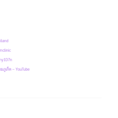
iland
clinic
uny1D7n
ามภูเก็ต – YouTube