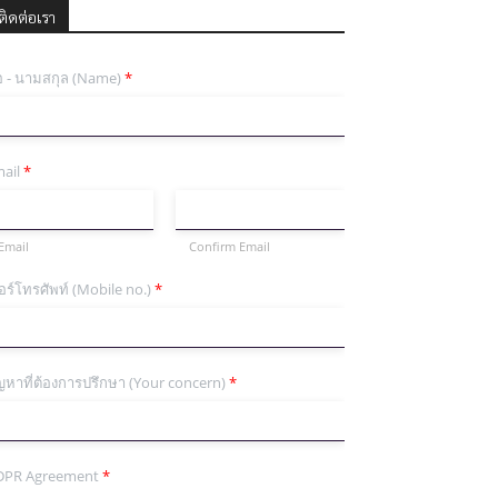
ติดต่อเรา
่อ - นามสกุล (Name)
*
ail
*
Email
Confirm Email
อร์โทรศัพท์ (Mobile no.)
*
ญหาที่ต้องการปรึกษา (Your concern)
*
DPR Agreement
*