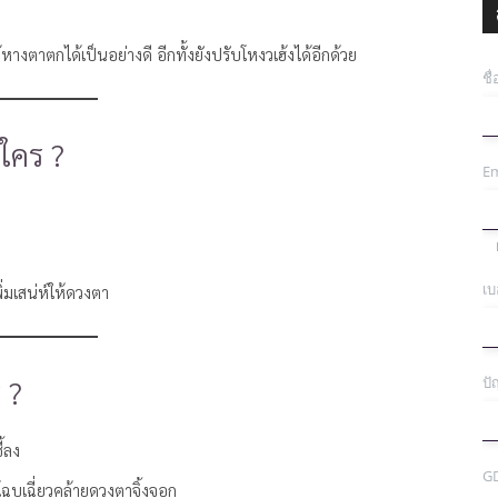
งตาตกได้เป็นอย่างดี อีกทั้งยังปรับโหงวเฮ้งได้อีกด้วย
ชื
ใคร ?
Em
เบ
ิ่มเสน่ห์ให้ดวงตา
 ?
ปั
้ลง
G
โฉบเฉี่ยวคล้ายดวงตาจิ้งจอก