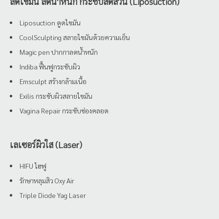
ลดไขมัน ลดน้ำหนัก กระชับสัดส่วน (Liposuction)
Liposuction ดูดไขมัน
CoolSculpting สลายไขมันด้วยความเย็น
Magic pen ปากกาลดน้ำหนัก
Indiba ฟื้นฟูกระชับผิว
Emsculpt สร้างกล้ามเนื้อ
Exilis กระชับผิวสลายไขมัน
Vagina Repair กระชับช่องคลอด
เลเซอร์ผิวใส (Laser)
HIFU ไฮฟู
รักษาหลุมสิว Oxy Air
Triple Diode Yag Laser