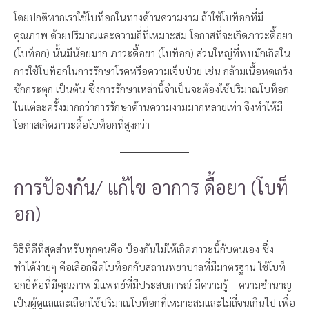
โดยปกติหากเราใช้โบท็อกในทางด้านความงาม ถ้าใช้โบท็อกที่มี
คุณภาพ ด้วยปริมาณและความถี่ที่เหมาะสม โอกาสที่จะเกิดภาวะดื้อยา
(โบท็อก) นั้นมีน้อยมาก ภาวะดื้อยา (โบท็อก) ส่วนใหญ่ที่พบมักเกิดใน
การใช้โบท็อกในการรักษาโรคหรือความเจ็บป่วย เช่น กล้ามเนื้อหดเกร็ง
ชักกระตุก เป็นต้น ซึ่งการรักษาเหล่านี้จำเป็นจะต้องใช้ปริมาณโบท็อก
ในแต่ละครั้งมากกว่าการรักษาด้านความงามมากหลายเท่า จึงทำให้มี
โอกาสเกิดภาวะดื้อโบท็อกที่สูงกว่า
การป้องกัน/ แก้ไข อาการ ดื้อยา (โบท็
อก)
วิธีที่ดีที่สุดสำหรับทุกคนคือ ป้องกันไม่ให้เกิดภาวะนี้กับตนเอง ซึ่ง
ทำได้ง่ายๆ คือเลือกฉีดโบท็อกกับสถานพยาบาลที่มีมาตรฐาน ใช้โบท็
อกยี่ห้อที่มีคุณภาพ มีแพทย์ที่มีประสบการณ์ มีความรู้ – ความชำนาญ
เป็นผู้ดูแลและเลือกใช้ปริมาณโบท็อกที่เหมาะสมและไม่ถี่จนเกินไป เพื่อ