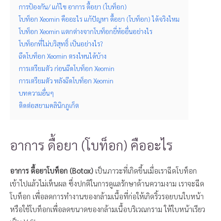
การป้องกัน/ แก้ไข อาการ ดื้อยา (โบท็อก)
โบท็อก Xeomin คืออะไร แก้ปัญหา ดื้อยา (โบท็อก) ได้จริงไหม
โบท็อก Xeomin แตกต่างจากโบท็อกยี่ห้ออื่นอย่างไร
โบท็อกที่ไม่บริสุทธิ์ เป็นอย่างไร?
ฉีดโบท็อก Xeomin ตรงไหนได้บ้าง
การเตรียมตัว ก่อนฉีดโบท็อก Xeomin
การเตรียมตัว หลังฉีดโบท็อก Xeomin
บทความอื่นๆ
ติดต่อสยามคลินิกภูเก็ต
อาการ ดื้อยา (โบท็อก) คืออะไร
อาการ ดื้อยาโบท็อก (Botox)
เป็นภาวะที่เกิดขึ้นเมื่อเราฉีดโบท็อก
เข้าไปแล้วไม่เห็นผล ซึ่งปกติในการดูแลรักษาด้านความงาม เราจะฉีด
โบท็อก เพื่อลดการทำงานของกล้ามเนื้อที่ก่อให้เกิดริ้วรอยบนใบหน้า
หรือใช้โบท็อกเพื่อลดขนาดของกล้ามเนื้อบริเวณกราม ให้ใบหน้าเรียว