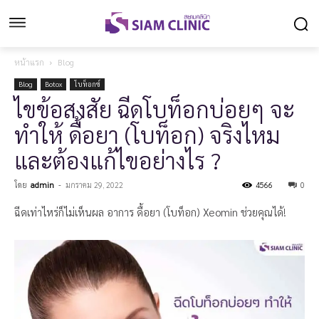
หน้าแรก
Blog
Blog
Botox
โบท็อกซ์
ไขข้อสงสัย ฉีดโบท็อกบ่อยๆ จะ
ทำให้ ดื้อยา (โบท็อก) จริงไหม
และต้องแก้ไขอย่างไร ?
โดย
admin
-
มกราคม 29, 2022
4566
0
ฉีดเท่าไหร่ก็ไม่เห็นผล อาการ ดื้อยา (โบท็อก) Xeomin ช่วยคุณได้!