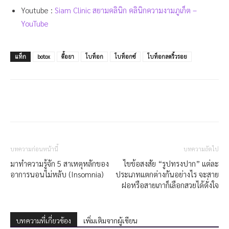
Youtube :
Siam Clinic สยามคลินิก คลินิกความงามภูเก็ต –
YouTube
แท็ก
botox
ดื้อยา
โบท็อก
โบท็อกซ์
โบท็อกลดริ้วรอย
บทความก่อนหน้านี้
บทความถัดไป
มาทำความรู้จัก 5 สาเหตุหลักของ
ไขข้อสงสัย “รูปทรงปาก” แต่ละ
อาการนอนไม่หลับ (Insomnia)
ประเภทแตกต่างกันอย่างไร จะสาย
ฝอหรือสายเกาก็เลือกสวยได้ดั่งใจ
บทความที่เกี่ยวข้อง
เพิ่มเติมจากผู้เขียน