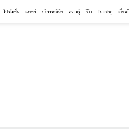
โปรโมชั่น
แพทย์
บริการคลินิก
ความรู้
รีวิว
Training
เกี่ยวก
รอย รอยตีนกา
วิตามิน
โกรทแฟคเตอร์ Growth Factor