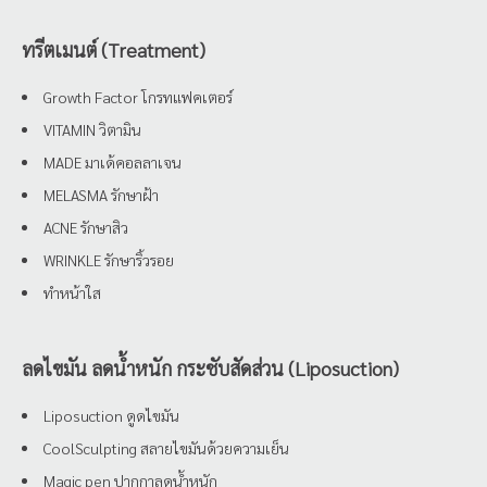
ทรีตเมนต์ (Treatment)
Growth Factor โกรทแฟคเตอร์
VITAMIN วิตามิน
MADE มาเด้คอลลาเจน
MELASMA รักษาฝ้า
ACNE รักษาสิว
WRINKLE รักษาริ้วรอย
ทำหน้าใส
ลดไขมัน ลดน้ำหนัก กระชับสัดส่วน (Liposuction)
Liposuction ดูดไขมัน
CoolSculpting สลายไขมันด้วยความเย็น
Magic pen ปากกาลดน้ำหนัก