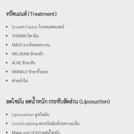
ทรีตเมนต์ (Treatment)
Growth Factor โกรทแฟคเตอร์
VITAMIN วิตามิน
MADE มาเด้คอลลาเจน
MELASMA รักษาฝ้า
ACNE รักษาสิว
WRINKLE รักษาริ้วรอย
ทำหน้าใส
ลดไขมัน ลดน้ำหนัก กระชับสัดส่วน (Liposuction)
Liposuction ดูดไขมัน
CoolSculpting สลายไขมันด้วยความเย็น
Magic pen ปากกาลดน้ำหนัก