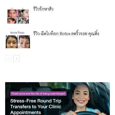
รีวิวรักษาสิว
รีวิว-ฉีดโบท็อก Botox ลดริ้วรอย คุณติ๋ง