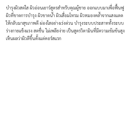
บำรุงผิวสดใส ผิวอ่อนเยาว์สูตรสำหรับคุณผู้ชาย ออกแบบมาเพื่อฟื้นฟู
ผิวที่ขาดการบำรุง ผิวขาดน้ำ ผิวเสื่อมโทรม ผิวหมองคล้ำจากแสงแดด
ให้กลับมาสุขภาพดี ผ่องใสอย่างเร่งด่วน บำรุงระบบประสาททั้งระบบ
ร่างกายแข็งแรง สดชื่น ไม่เพลียง่าย เป็นสูตรวิตามินที่มีความเข้มข้นสูง
เห็นผลว่าผิวดีขึ้นตั้งแต่คอร์สแรก