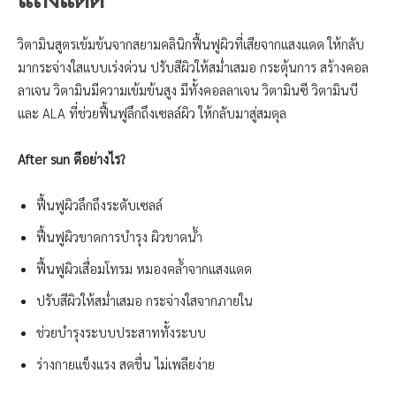
วิตามินสูตรเข้มข้นจากสยามคลินิกฟื้นฟูผิวที่เสียจากแสงแดด ให้กลับ
มากระจ่างใสแบบเร่งด่วน ปรับสีผิวให้สม่ำเสมอ กระตุ้นการ สร้างคอล
ลาเจน วิตามินมีความเข้มข้นสูง มีทั้งคอลลาเจน วิตามินซี วิตามินบี
และ ALA ที่ช่วยฟื้นฟูลึกถึงเซลล์ผิว ให้กลับมาสู่สมดุล
After sun ดีอย่างไร?
ฟื้นฟูผิวลึกถึงระดับเซลล์
ฟื้นฟูผิวขาดการบำรุง ผิวขาดน้ำ
ฟื้นฟูผิวเสื่อมโทรม หมองคล้ำจากแสงแดด
ปรับสีผิวให้สม่ำเสมอ กระจ่างใสจากภายใน
ช่วยบำรุงระบบประสาททั้งระบบ
ร่างกายแข็งแรง สดชื่น ไม่เพลียง่าย