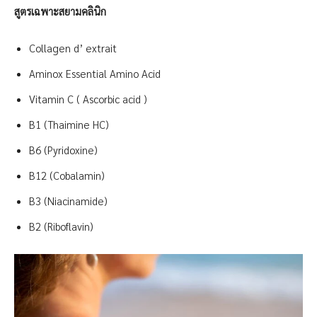
สูตรเฉพาะสยามคลินิก
Collagen d’ extrait
Aminox Essential Amino Acid
Vitamin C ( Ascorbic acid )
B1 (Thaimine HC)
B6 (Pyridoxine)
B12 (Cobalamin)
B3 (Niacinamide)
B2 (Riboflavin)