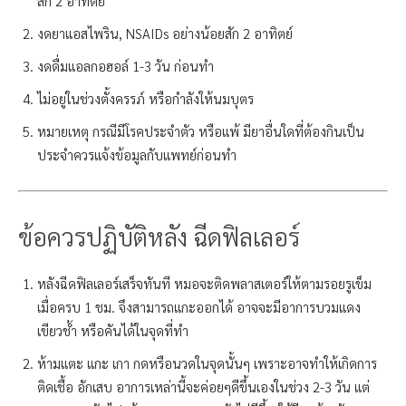
สัก 2 อาทิตย์
งดยาแอสไพริน, NSAIDs อย่างน้อยสัก 2 อาทิตย์
งดดื่มแอลกอฮอล์ 1-3 วัน ก่อนทำ
ไม่อยู่ในช่วงตั้งครรภ์ หรือกำลังให้นมบุตร
หมายเหตุ กรณีมีโรคประจำตัว หรือแพ้ มียาอื่นใดที่ต้องกินเป็น
ประจำควรแจ้งข้อมูลกับแพทย์ก่อนทำ
ข้อควรปฏิบัติหลัง ฉีดฟิลเลอร์
หลังฉีดฟิลเลอร์เสร็จทันที หมอจะติดพลาสเตอร์ให้ตามรอยรูเข็ม
เมื่อครบ 1 ชม. จึงสามารถแกะออกได้ อาจจะมีอาการบวมแดง
เขียวช้ำ หรือคันได้ในจุดที่ทำ
ห้ามแตะ แกะ เกา กดหรือนวดในจุดนั้นๆ เพราะอาจทำให้เกิดการ
ติดเชื้อ อักเสบ อาการเหล่านี้จะค่อยๆดีขึ้นเองในช่วง 2-3 วัน แต่