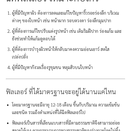
ผู้ที่มีปัญหาผิว ต้องการลดและแก้ไขปัญหาริ้วรอยร่องลึก บริเวณ
ต่างๆ ของใบหน้า เช่น หน้าผาก รอบดวงตา ร่องลึกมุมปาก
ผู้ที่ต้องการแก้ไขปรับแต่งรูปหน้า เช่น เติมริมฝีปาก ร่องแก้ม และ
ยังช่วยทำให้แก้มดูตอบได้
ผู้ที่ต้องการบำรุงผิวหน้าให้กลับมาคงความอ่อนเยาว์ สดใส
เปล่งปลั่ง
ผู้ที่มีปัญหากังวลเรื่องรูขุมขน หลุมสิวบนใบหน้า
ฟิลเลอร์ ที่ได้มาตรฐานจะอยู่ได้นานแค่ไหน
โดยมาตรฐานจะมีอายุ 12-18 เดือน ขึ้นกับปริมาณ ความเข้มข้น
และชนิด รวมถึงตำแหน่งที่ได้ฉีดฟิลเลอร์ไป
ฟิลเลอร์เป็นสารที่เลียนแบบสารที่มีตามธรรมชาติจึงสามารถย่อย
สลายได้เอง ตามกระบวนการทางธรรมชาติของร่างกายโดยไม่ทิ้ง