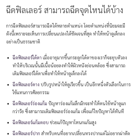
ฉีดฟิลเลอร์ สามารถฉีดจุดไหนได้บ้าง
การฉีดฟิลเลอร์สามารถฉีดได้หลายตำแหน่ง โดยตำแหน่งที่นิยมจะมี
ดังนี้เพราะจะเห็นการเปลี่ยนแปลงได้ชัดเจนที่สุด ทำให้หน้าดูเด็กลง
อย่างเป็นธรรมชาติ
ฉีดฟิลเลอร์ใต้ตา
เมื่ออายุมากขึ้นกระดูกใต้ตาของเราก็จะยุบตัวลง
ทำให้บริเวณนั้นมีเนื้อน้อยลงทำให้ผิวหนังย่อนคล้อย ซึ่งสามารถ
เติมฟิลเลอร์ใต้ตาเพื่อทำให้หน้าดูเด็กลงได้
ฉีดฟิลเลอร์คาง
ปรับรูปหน้าให้ดูเรียวขึ้น เป็นอีกหนึ่งตัวเลือกในการ
ใช้แทนการศัลยกรรม
ฉีดฟิลเลอร์ร่องแก้ม
ปัญหาร่องแก้มลึกมักจะทำให้คนไข้หน้าดูแก
กว่าวัย ซึ่งสามารถเติมฟิลเลอร์ร่องแก้ม เพื่อแก้ไขปัญหาได้ทันที
ฉีดฟิลเลอร์แก้มตอบ
ช่วยแก้ปัญหาโหนกแก้มสูง
ฉีดฟิลเลอร์ปาก
สำหรับคนที่อยากเปลี่ยนทรงปากแต่ไม่อยากผ่าตัด