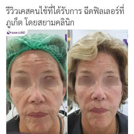
รีวิวเคสคนไข้ที่ได้รับการ ฉีดฟิลเลอร์ที่
ภูเก็ต โดยสยามคลินิก