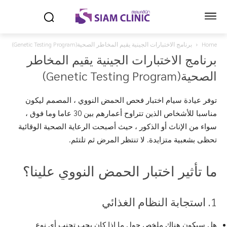
Home
برنامج الاختبارات الجينية يقيم المخاطر الصحية(Genetic Testing Program)
برنامج الاختبارات الجينية يقيم المخاطر
الصحية(Genetic Testing Program)
توفر عيادة سيام اختبار فحص الحمض النووي ، المصمم ليكون
مناسبا للأشخاص الذين تتراوح أعمارهم بين 30 عاما وما فوق ،
سواء من الإناث أو الذكور ، حيث أصبحت الرعاية الصحية الوقائية
تحظى بشعبية متزايدة. لا تنتظر المرض ثم تلتئم.
ما تأثير اختبار الحمض النووي علينا؟
1. استجابة النظام الغذائي
هل سيكون هناك ملخص حول ما إذا كان يجب تجنب أي نوع