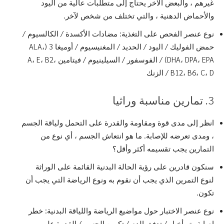
غيرهم ، والبعض الآخر يحتاج إلى متطلبات عالية من اليود
والأحماض الدهنية ، والتي تختلف من شخص لآخر.
نوع عنصر الفحص على التغذية: مضادات الأكسدة / الكالسيوم /
حمض الفوليك / اليود / الحديد / المغنيسيوم / أوميغا 3 (ALA،
DHA، DPA، EPA) / الفوسفور / السيلينيوم / فيتامين A، E، B2،
B12، B6، C، D / الزنك
3. تمارين مناسبة وراثيا
انظر إلى مدى قوة ومقاومة والقدرة على التحمل ولياقة الجسم
، ومدى تعرضه للإصابة. ما هو انتعاش الجسم ، أي نوع من
التمارين يجب تقسيمه أكثر وأقل؟
سنكون قادرين على رؤية الحالة البدنية القائمة على الوراثة
لنوع التمرين الذي يجب أن نقوم به ونوع الرياضة التي يجب أن
تكون.
نوع عنصر الاختبار حول مواضيع الرياضة واللياقة البدنية: خطر
إصابة وتر أخيل / تدفق الدم / تكوين الجسم / القدرة على