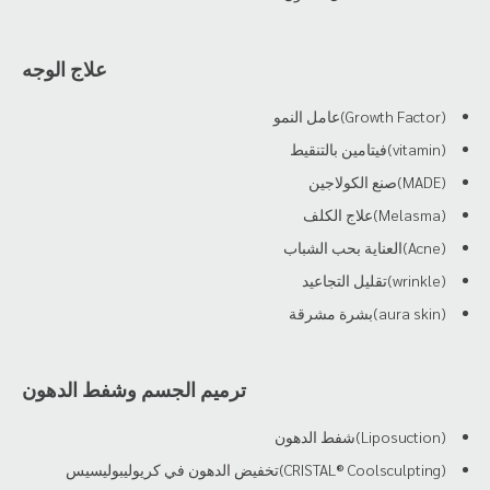
علاج الوجه
(Growth Factor)عامل النمو
(vitamin)فيتامين بالتنقيط
(MADE)صنع الكولاجين
(Melasma)علاج الكلف
(Acne)العناية بحب الشباب
(wrinkle)تقليل التجاعيد
(aura skin)بشرة مشرقة
ترميم الجسم وشفط الدهون
(Liposuction)شفط الدهون
(CRISTAL® Coolsculpting)تخفيض الدهون في كريوليبوليسيس