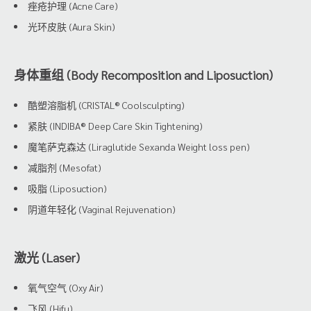
痤疮护理 (Acne Care)
光环皮肤 (Aura Skin)
身体重组 (Body Recomposition and Liposuction)
酷塑溶脂机 (CRISTAL® Coolsculpting)
紧肤 (INDIBA® Deep Care Skin Tightening)
魔笔萨克森达 (Liraglutide Sexanda Weight loss pen)
减脂剂 (Mesofat)
吸脂 (Liposuction)
阴道年轻化 (Vaginal Rejuvenation)
激光 (Laser)
氧气空气 (Oxy Air)
飞风 (Hifu)