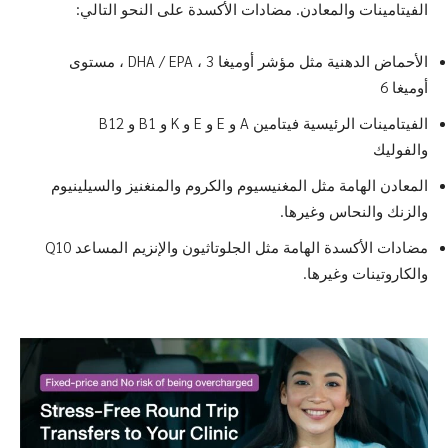
الفيتامينات والمعادن. مضادات الأكسدة على النحو التالي:
الأحماض الدهنية مثل مؤشر أوميغا 3 ، DHA / EPA ، مستوى
أوميغا 6
الفيتامينات الرئيسية فيتامين A و E و E و K و B1 و B12
والفوليك
المعادن الهامة مثل المغنيسيوم والكروم والمنغنيز والسيلينيوم
والزنك والنحاس وغيرها.
مضادات الأكسدة الهامة مثل الجلوتاثيون والإنزيم المساعد Q10
والكاروتينات وغيرها.