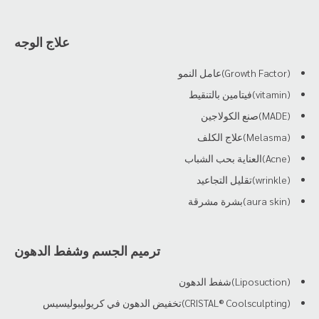
علاج الوجه
(Growth Factor)عامل النمو
(vitamin)فيتامين بالتنقيط
(MADE)صنع الكولاجين
(Melasma)علاج الكلف
(Acne)العناية بحب الشباب
(wrinkle)تقليل التجاعيد
(aura skin)بشرة مشرقة
ترميم الجسم وشفط الدهون
(Liposuction)شفط الدهون
(CRISTAL® Coolsculpting)تخفيض الدهون في كريوليبوليسيس