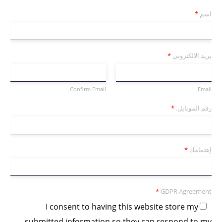
اسم
*
بريد الالكتروني
*
Confirm Email
Email
رقم الموبايل.
*
إهتمامك
*
*
GDPR Agreement
I consent to having this website store my
submitted information so they can respond to my