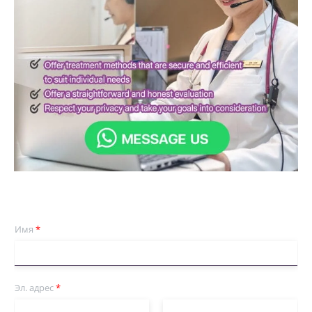
Имя
*
Эл. адрес
*