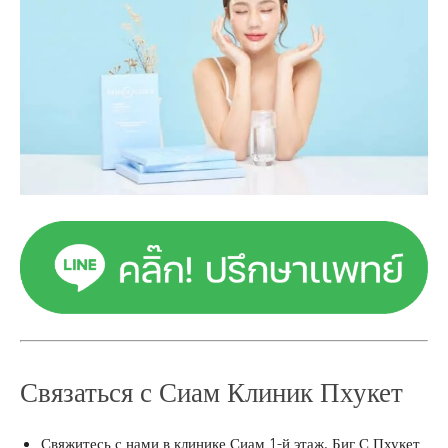
Связаться с Сиам Клиник Пхукет
Свяжитесь с нами в клинике Сиам 1-й этаж, Биг С Пхукет