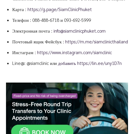
Карта :
https://g.page/SiamClinicPhuket
Телефон :
088-488-6718
и
093-692-5999
Электронная почта :
info@siamclinicphuket.com
Почтовый ящик Фейсбук :
https://m.me/siamclinicthailand
Инстаграм :
https://www.instagram.com/siamclinic
Line@: @siamclinic или
добавить https://lin.ee/uny1D7n