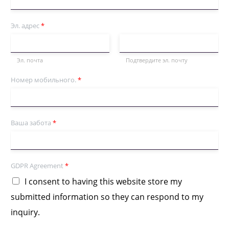
Эл. адрес
*
Эл. почта
Подтвердите эл. почту
Номер мобильного.
*
Ваша забота
*
GDPR Agreement
*
I consent to having this website store my
submitted information so they can respond to my
inquiry.