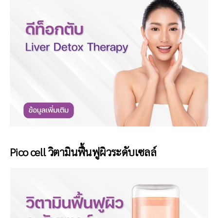
Pico cell วิตามินฟื้นฟูผิวระดับเซลล์