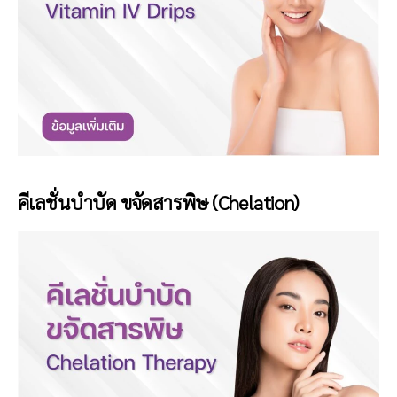
คีเลชั่นบำบัด ขจัดสารพิษ (Chelation)