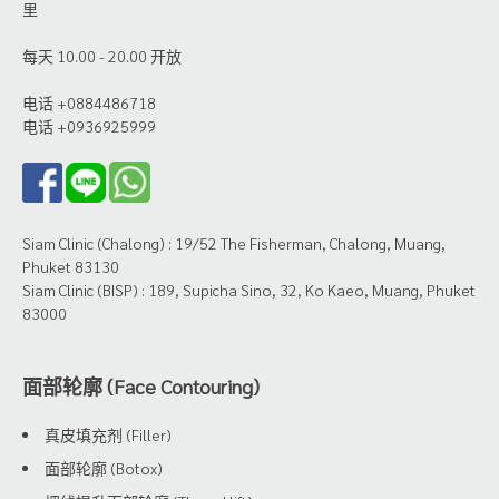
里
每天 10.00 - 20.00 开放
电话 +0884486718
电话 +0936925999
Siam Clinic (Chalong) : 19/52 The Fisherman, Chalong, Muang,
Phuket 83130
Siam Clinic (BISP) : 189, Supicha Sino, 32, Ko Kaeo, Muang, Phuket
83000
面部轮廓 (Face Contouring)
真皮填充剂 (Filler)
面部轮廓 (Botox)