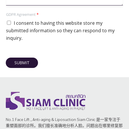
GDPR Agreement
*
I consent to having this website store my
submitted information so they can respond to my
inquiry.
SUBMIT
No.1 Face Lift , Anti-aging & Liposuction Siam Clinic 是一家专注于
重塑面部的诊所。我们擅长准确地分析人脸。问题出在哪里修复那