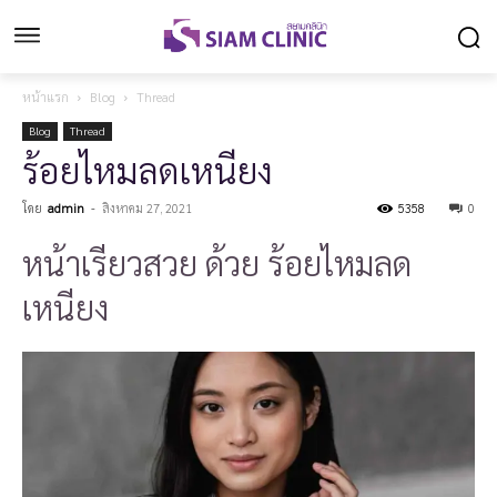
หน้าแรก
Blog
Thread
Blog
Thread
ร้อยไหมลดเหนียง
โดย
admin
-
สิงหาคม 27, 2021
5358
0
หน้าเรียวสวย ด้วย ร้อยไหมลด
เหนียง