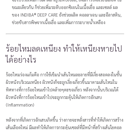
ขณะเดียวกัน ก็ช่วยเพิ่มระดับออกซิเจนในเนื้อเยื่อ และเซลล์ ผล
ของ INDIBA® DEEP CARE ยังช่วยผลิต คอลลาเจน และอีลาสติน,
ช่วยขับสารพิษจากเนื้อเยื่อ และเพิ่มการระบายน้ำเหลือง
ร้อยไหมลดเหนียง ทำให้เหนียงหายไป
ได้อย่างไร
ร้อยไหมร่องแก้มคือ การใช้เข็มนำเส้นไหมละลายที่มีเงี่ยงสอดลงในชั้น
ผิวหนังบริเวณเหนียง ผิวหนังก็จะถูกเงี่ยงเกี่ยวขึ้นมาตามเส้นไหมใน
ทิศทางที่การร้อยไหมเข้าไปคล้ายๆตะขอเกี่ยว หลังจากนั้นบริเวณใต้
ผิวหนังที่การร้อยไหมเข้าไปจะถูกกระตุ้นให้เกิดการอักเสบ
(Inflammation)
หลังจากที่เกิดการอักเสบเกิดขึ้น ร่างกายจะหลั่งสารที่ทำให้เกิดการสร้าง
เส้นเลือดใหม่ มีผลทำให้เกิดการกระตุ้นเซลล์ที่มีหน้าที่สร้างเส้นใยคอล