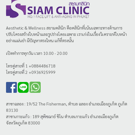
Aesthetic & Wellness
สยามคลินิก
คือคลินิกที่เน้นเฉพาะทางด้านการ
ปรับโครงสร้างใบหน้าและรูปร่างโดยเฉพาะ เราเก่งในเรื่องวิเคราะห์ใบหน้า
อย่างแม่นยำ มีปัญหาตรงไหน แก้ที่ตรงนั้น
เปิดทำการทุกวัน เวลา 10.00 - 20.00
โทรคู่สายที่ 1 +0884486718
โทรคู่สายที่ 2 +0936925999
สาขาฉลอง : 19/52 The Fisherman, ตำบล ฉลอง อำเภอเมืองภูเก็ต ภูเก็ต
83130
สาขาเกาะแก้ว : 189 สุพิชฌาย์ ชิโน ตำบลเกาะแก้ว อำเภอเมืองภูเก็ต
จังหวัดภูเก็ต 83000