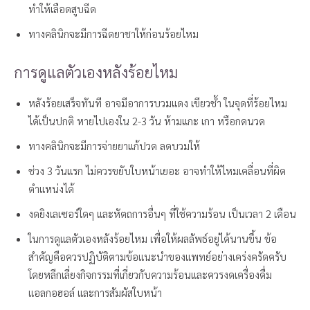
ทำให้เลือดสูบฉีด
ทางคลินิกจะมีการฉีดยาชาให้ก่อนร้อยไหม
การดูแลตัวเองหลังร้อยไหม
หลังร้อยเสร็จทันที อาจมีอาการบวมแดง เขียวช้ำ ในจุดที่ร้อยไหม
ได้เป็นปกติ หายไปเองใน 2-3 วัน ห้ามแกะ เกา หรือกดนวด
ทางคลินิกจะมีการจ่ายยาแก้ปวด ลดบวมให้
ช่วง 3 วันแรก ไม่ควรขยับใบหน้าเยอะ อาจทำให้ไหมเคลื่อนที่ผิด
ตำแหน่งได้
งดยิงเลเซอร์ใดๆ และหัตถการอื่นๆ ที่ใช้ความร้อน เป็นเวลา 2 เดือน
ในการดูแลตัวเองหลังร้อยไหม เพื่อให้ผลลัพธ์อยู่ได้นานขึ้น ข้อ
สำคัญคือควรปฏิบัติตามข้อแนะนำของแพทย์อย่างเคร่งครัดครับ
โดยหลีกเลี่ยงกิจกรรมที่เกี่ยวกับความร้อนและควรงดเครื่องดื่ม
แอลกอฮอล์ และการสัมผัสใบหน้า