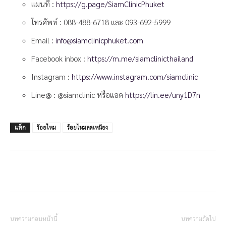
แผนที่ :
https://g.page/SiamClinicPhuket
โทรศัพท์ :
088-488-6718
และ
093-692-5999
Email :
info@siamclinicphuket.com
Facebook inbox :
https://m.me/siamclinicthailand
Instagram :
https://www.instagram.com/siamclinic
Line@ : @siamclinic หรือแอด
https://lin.ee/uny1D7n
แท็ก
ร้อยไหม
ร้อยไหมลดเหนียง
บทความก่อนหน้านี้
บทความถัดไป