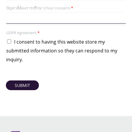
ปัญหาที่ต้องการปรึกษา (Your concern)
*
GDPR Agreement
*
I consent to having this website store my
submitted information so they can respond to my
inquiry.
SUBMIT