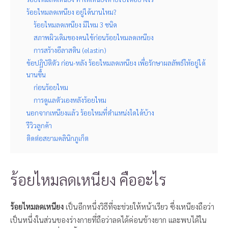
ร้อยไหมลดเหนียง อยู่ได้นานไหม?
ร้อยไหมลดเหนียง มีไหม 3 ชนิด
สภาพผิวเดิมของคนไข้ก่อนร้อยไหมลดเหนียง
การสร้างอีลาสติน (elastin)
ข้อปฏิบัติตัว ก่อน-หลัง ร้อยไหมลดเหนียง เพื่อรักษาผลลัพธ์ให้อยู่ได้
นานขึ้น
ก่อนร้อยไหม
การดูแลตัวเองหลังร้อยไหม
นอกจากเหนียงแล้ว ร้อยไหมที่ตำแหน่งใดได้บ้าง
รีวิวลูกค้า
ติดต่อสยามคลินิกภูเก็ต
ร้อยไหมลดเหนียง คืออะไร
ร้อยไหมลดเหนียง
เป็นอีกหนึ่งวิธีที่จะช่วยให้หน้าเรียว ซึ่งเหนียงถือว่า
เป็นหนึ่งในส่วนของร่างกายที่ถือว่าลดได้ค่อนข้างยาก และพบได้ใน