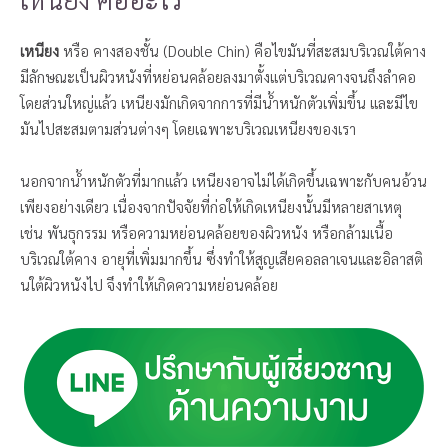
เหนียง
หรือ คางสองชั้น (Double Chin) คือไขมันที่สะสมบริเวณใต้คาง
มีลักษณะเป็นผิวหนังที่หย่อนคล้อยลงมาตั้งแต่บริเวณคางจนถึงลำคอ
โดยส่วนใหญ่แล้ว เหนียงมักเกิดจากการที่มีน้ำหนักตัวเพิ่มขึ้น และมีไข
มันไปสะสมตามส่วนต่างๆ โดยเฉพาะบริเวณเหนียงของเรา
นอกจากน้ำหนักตัวที่มากแล้ว เหนียงอาจไม่ได้เกิดขึ้นเฉพาะกับคนอ้วน
เพียงอย่างเดียว เนื่องจากปัจจัยที่ก่อให้เกิดเหนียงนั้นมีหลายสาเหตุ
เช่น พันธุกรรม หรือความหย่อนคล้อยของผิวหนัง หรือกล้ามเนื้อ
บริเวณใต้คาง
อายุที่เพิ่มมากขึ้น ซึ่งทำให้สูญเสียคอลลาเจนและอิลาสติ
นใต้ผิวหนังไป จึงทำให้เกิดความหย่อนคล้อย