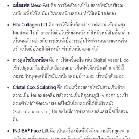
เมโสแฟต Meso Fat
คือ การฉีดตัวยาเข้าไปสลายไขมันบริเวณ
เหนียงเพื่อให้ไขมันบริเวณเหนียงลดลง ทำให้เหนียงเล็กลง
Hifu Collagen Lift
คือ การใช้คลื่นอัลตร้าซาวด์ความเข้มข้นสูง
โดยส่งเข้าไปทำลายเนื้อเยื่อในชั้นผิวหนัง ทำให้ผิวหนังในชั้นกล้าม
เนื้อหดตัว คล้ายกับการเย็บที่เนื้อ กระตุ้นให้สร้างคอลลาเจนหรือ
สร้างเนื้อเยื่อใหม่ใต้ผิวหนัง ทำให้เหนียงลดลงได้
การดูดไขมันเหนียง
คือ การใช้เครื่องมือ เช่น Digital Vaser Lipo
เข้าไปดูดเอาไขมันที่เหนียงออกมาเพื่อทำให้เหนียงเล็กลง วิธีนี้
เหมาะกับบุคคลที่มีไขมันเหนียงค่อนข้างเยอะ น้ำหนักตัวเยอะ
Cristal Cool Sculpting
คือ เป็นเครื่องสลายไขมันส่วนเกินด้วย
ความเย็น โดยจะส่งคลื่นพลังความเย็นที่อุณหภูมิ -9 องศา มุ่งเป้า
ตรงเข้าไปกำจัดเฉพาะเซลล์ไขมันโดยตรงที่ใต้ชั้นผิวหนัง
(Subcutaneous fat) โดยจะไม่มีการทำลายเซลล์และเนื้อเยื่อส่วน
อื่น
INDIBA® Face Lift
คือ เป็นเครื่องมือที่ใช้คลื่นความถี่วิทยุเฉพาะ
จะไปช่วยเพิ่มการเผาผลาญระดับเซลล์, เพิ่มการไหลเวียนเลือด ใน